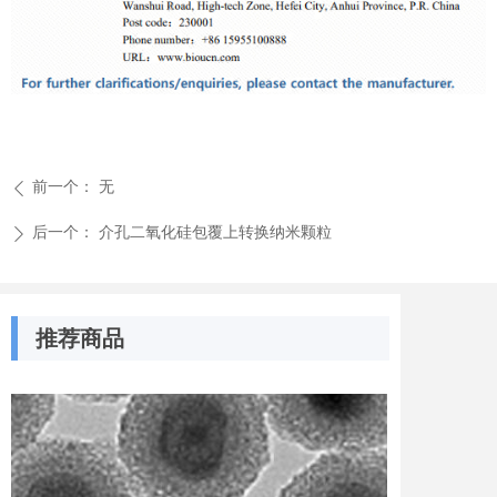
前一个：
无
ꄴ
后一个：
介孔二氧化硅包覆上转换纳米颗粒
ꄲ
推荐商品