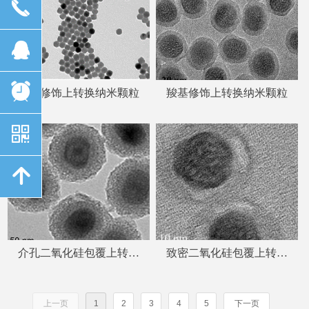
끅
뀩
뀥
氨基修饰上转换纳米颗粒
羧基修饰上转换纳米颗粒
낃
녕
介孔二氧化硅包覆上转换
致密二氧化硅包覆上转换
纳米颗粒
纳米颗粒
上一页
1
2
3
4
5
下一页